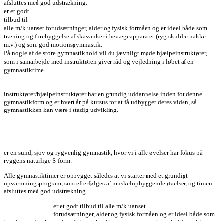
afsluttes med god udstrækning.
er et godt
tilbud til
alle m/k uanset forudsætninger, alder og fysisk formåen og er ideel både som
træning og forebyggelse af skavanker i bevægeapparatet (ryg skuldre nakke
m.v.) og som god motionsgymnastik.
På nogle af de store gymnastikhold vil du jævnligt møde hjælpeinstruktører,
som i samarbejde med instruktøren giver råd og vejledning i løbet af en
gymnastiktime.
instruktører/hjælpeinstruktører har en grundig uddannelse inden for denne
gymnastikform og er hvert år på kursus for at få udbygget deres viden, så
gymnastikken kan være i stadig udvikling.
er en sund, sjov og rygvenlig gymnastik, hvor vi i alle øvelser har fokus på
ryggens naturlige S-form.
Alle gymnastiktimer er opbygget således at vi starter med et grundigt
opvarmningsprogram, som efterfølges af muskelopbyggende øvelser, og timen
afsluttes med god udstrækning.
er et godt tilbud til alle m/k uanset
forudsætninger, alder og fysisk formåen og er ideel både som